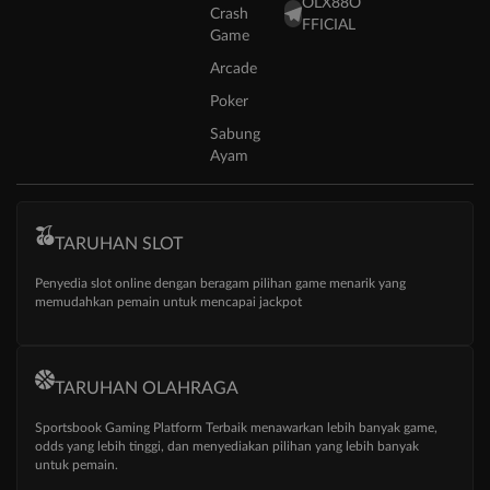
OLX88O
Crash
FFICIAL
Game
Arcade
Poker
Sabung
Ayam
TARUHAN SLOT
Penyedia slot online dengan beragam pilihan game menarik yang
memudahkan pemain untuk mencapai jackpot
TARUHAN OLAHRAGA
Sportsbook Gaming Platform Terbaik menawarkan lebih banyak game,
odds yang lebih tinggi, dan menyediakan pilihan yang lebih banyak
untuk pemain.