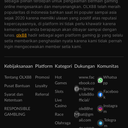
sebagai pilihan terdepan untuk pengalaman bermain gaming
online mengesankan dan menyenangkan. OLX88 telah meraih
popularitas di indonesia bahkan saat ini populer sampai asia
sejak 2020 karena memiliki ulasan yang positif atas reputasi
kepercayaannya, di platform ini tidak perlu khawatir karena
kemenangan anda berapapun akan dibayar sampai dengan
lunas.
olx88
hadir sebagai agen platform gaming jp yang selalu
setia memberikan penghasilan nyata karena kami tidak pernah
ingin mengecewakan member setia kami.
Kebijaksanaan
Platform
Kategori
Dukungan
Komunitas
Tentang OLX88
Promosi
Hot
www.fac
Whatsa
Games
ebook.co
pp
Pusat Bantuan
Loyalty
m/group
Slots
Faceboo
Syarat dan
Referral
s/olx88o
k
Ketentuan
Live
fficial/
Casino
Instagra
RESPONSIBLE
olx88he
m
GAMBLING
Race
bat@gm
ail.com
Telegra
Olahraga
m