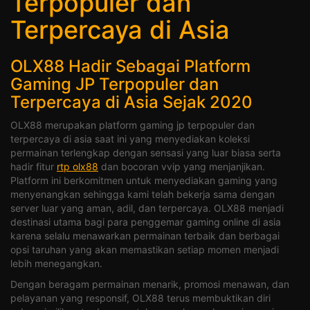
Terpopuler dan
Terpercaya di Asia
OLX88 Hadir Sebagai Platform
Gaming JP Terpopuler dan
Terpercaya di Asia Sejak 2020
OLX88 merupakan platform gaming jp terpopuler dan
terpercaya di asia saat ini yang menyediakan koleksi
permainan terlengkap dengan sensasi yang luar biasa serta
hadir fitur
rtp olx88
dan bocoran vvip yang menjanjikan.
Platform ini berkomitmen untuk menyediakan gaming yang
menyenangkan sehingga kami telah bekerja sama dengan
server luar yang aman, adil, dan terpercaya. OLX88 menjadi
destinasi utama bagi para penggemar gaming online di asia
karena selalu menawarkan permainan terbaik dan berbagai
opsi taruhan yang akan memastikan setiap momen menjadi
lebih menegangkan.
Dengan beragam permainan menarik, promosi menawan, dan
pelayanan yang responsif, OLX88 terus membuktikan diri