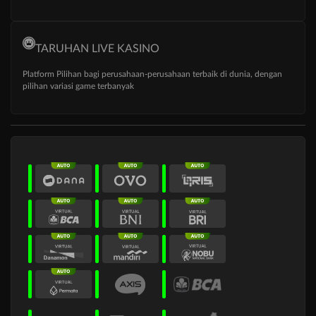
TARUHAN LIVE KASINO
Platform Pilihan bagi perusahaan-perusahaan terbaik di dunia, dengan
pilihan variasi game terbanyak