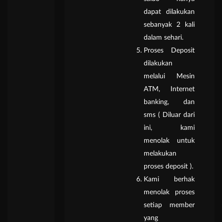
dapat dilakukan
sebanyak 2 kali
dalam sehari.
Proses Deposit
dilakukan
melalui Mesin
ATM, Internet
banking, dan
sms ( Diluar dari
ini, kami
menolak untuk
melakukan
proses deposit ).
Kami berhak
menolak proses
setiap member
yang