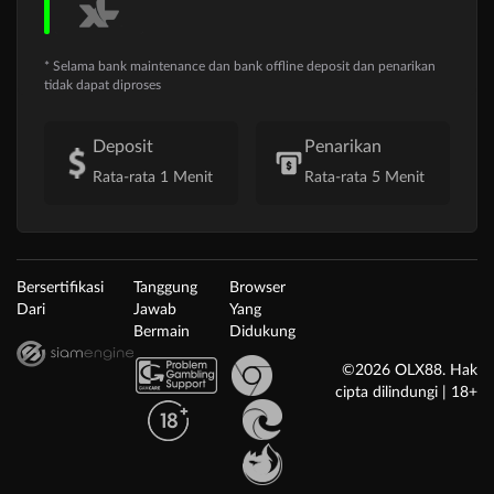
* Selama bank maintenance dan bank offline deposit dan penarikan
tidak dapat diproses
Deposit
Penarikan
Rata-rata 1 Menit
Rata-rata 5 Menit
Bersertifikasi
Tanggung
Browser
Dari
Jawab
Yang
Bermain
Didukung
©2026 OLX88. Hak
cipta dilindungi | 18+