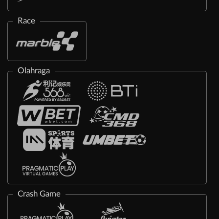
Race
Olahraga
Crash Game