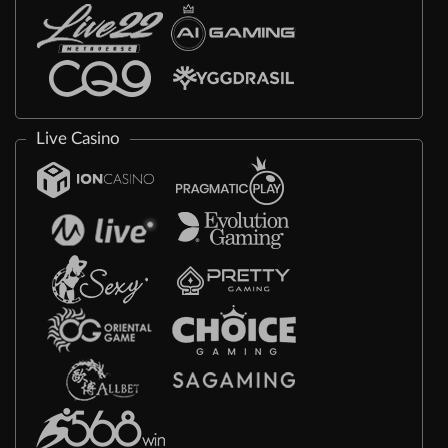
Live Casino