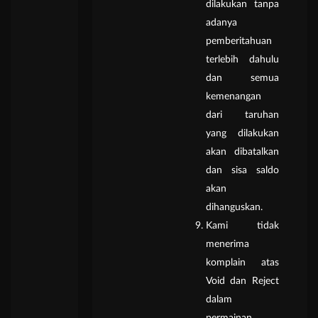
dilakukan tanpa
adanya
pemberitahuan
terlebih dahulu
dan semua
kemenangan
dari taruhan
yang dilakukan
akan dibatalkan
dan sisa saldo
akan
dihanguskan.
Kami tidak
menerima
komplain atas
Void dan Reject
dalam