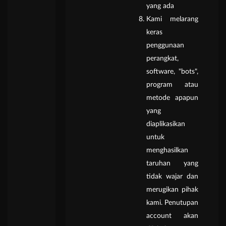
yang ada
Kami melarang
keras
penggunaan
perangkat,
software, "bots",
program atau
metode apapun
yang
diaplikasikan
untuk
menghasilkan
taruhan yang
tidak wajar dan
merugikan pihak
kami. Penutupan
account akan