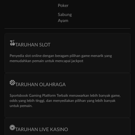
Poker
Sabung
Ayam
TARUHAN SLOT
Penyedia slot online dengan beragam pilihan game menarik yang
memudahkan pemain untuk mencapai jackpot
TARUHAN OLAHRAGA
Sportsbook Gaming Platform Terbaik menawarkan lebih banyak game,
odds yang lebih tinggi, dan menyediakan pilihan yang lebih banyak
untuk pemain.
TARUHAN LIVE KASINO