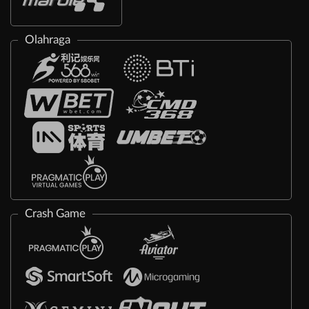
Olahraga
Crash Game