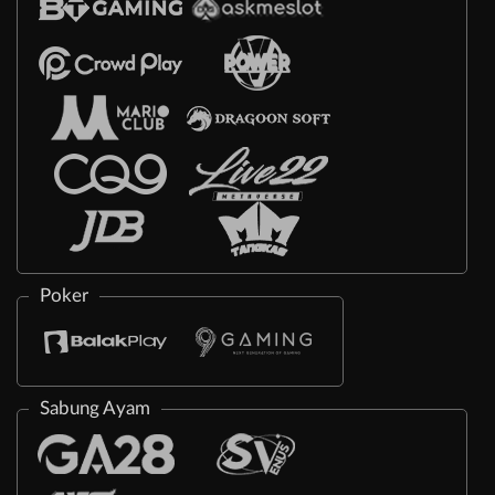
Poker
Sabung Ayam