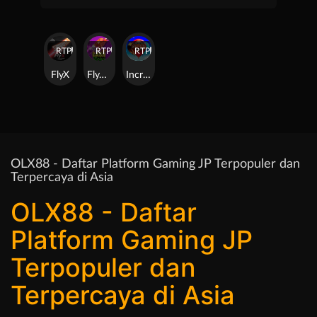
RTP
95%
RTP
95%
RTP
94%
FlyX
FlyX Cash Turbo
Incredible Balloon Machine
OLX88 - Daftar Platform Gaming JP Terpopuler dan
Terpercaya di Asia
OLX88 - Daftar
Platform Gaming JP
Terpopuler dan
Terpercaya di Asia