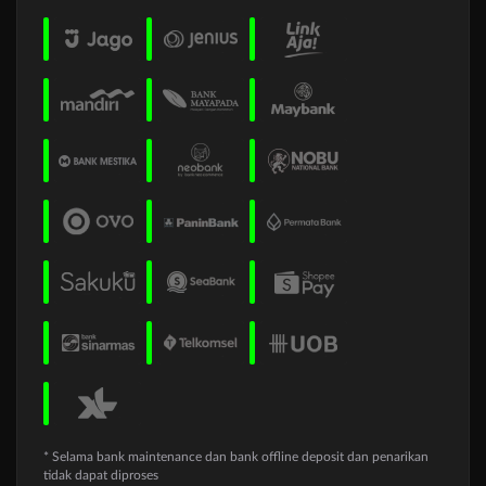
* Selama bank maintenance dan bank offline deposit dan penarikan
tidak dapat diproses