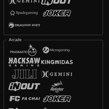
Arcade