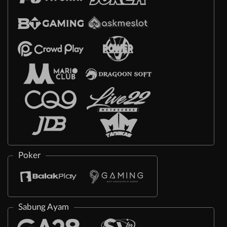
Poker
Sabung Ayam