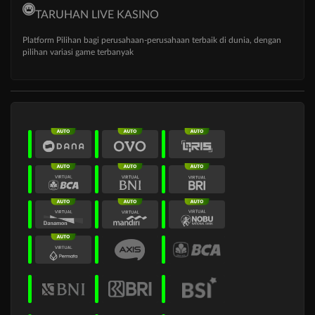
TARUHAN LIVE KASINO
Platform Pilihan bagi perusahaan-perusahaan terbaik di dunia, dengan
pilihan variasi game terbanyak