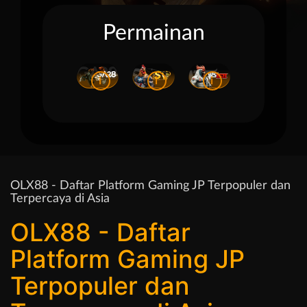
Permainan
i
i
i
OLX88 - Daftar Platform Gaming JP Terpopuler dan
Terpercaya di Asia
OLX88 - Daftar
Platform Gaming JP
Terpopuler dan