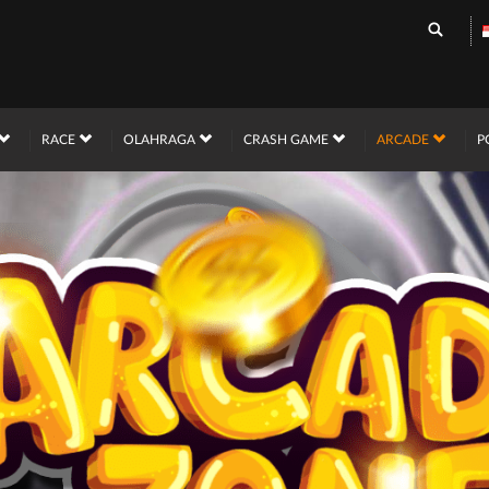
RACE
OLAHRAGA
CRASH GAME
ARCADE
P