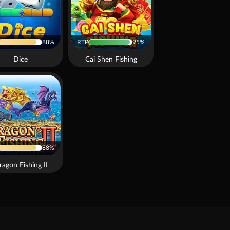
88%
RTP
95%
Dice
Cai Shen Fishing
88%
agon Fishing II