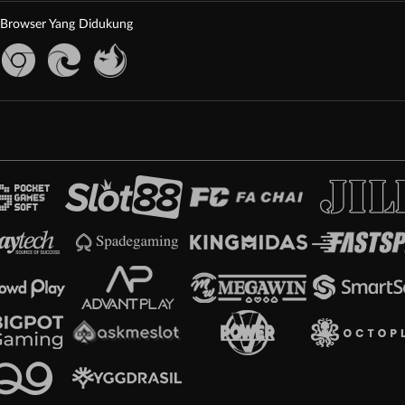
Browser Yang Didukung