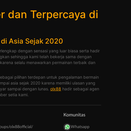
r dan Terpercaya di
di Asia Sejak 2020
lengkap dengan sensasi yang luar biasa serta hadir
gkan sehingga kami telah bekerja sama dengan
a karena selalu menawarkan permainan terbaik dan
ebagai pilihan terdepan untuk pengalaman bermain
mpai asia sejak 2020 karena memiliki ulasan yang
bayar sampai dengan lunas.
olx88
hadir sebagai agen
ber setia kami.
Komunitas
ps/olx88official/
Whatsapp