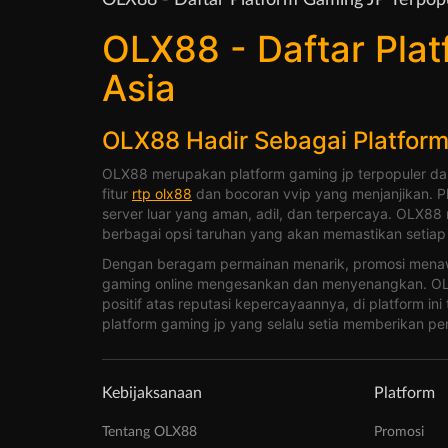
OLX88 - Daftar Pla
Asia
OLX88 Hadir Sebagai Platform
OLX88 merupakan platform gaming jp terpopuler dan 
fitur
rtp olx88
dan bocoran vvip yang menjanjikan. 
server luar yang aman, adil, dan terpercaya. OLX88
berbagai opsi taruhan yang akan memastikan setia
Dengan beragam permainan menarik, promosi menawa
gaming online mengesankan dan menyenangkan. OLX88 
positif atas reputasi kepercayaannya, di platform 
platform gaming jp yang selalu setia memberikan p
Kebijaksanaan
Platform
Tentang OLX88
Promosi