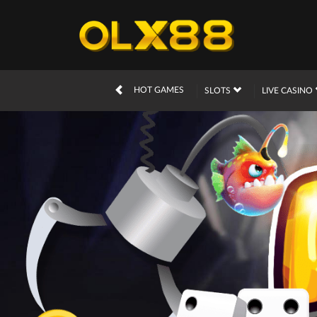
HOT GAMES
SLOTS
LIVE CASINO