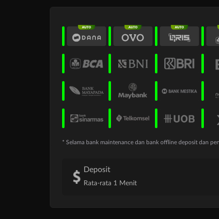
* Selama bank maintenance dan bank offline deposit dan pen
Deposit
Rata-rata 1 Menit