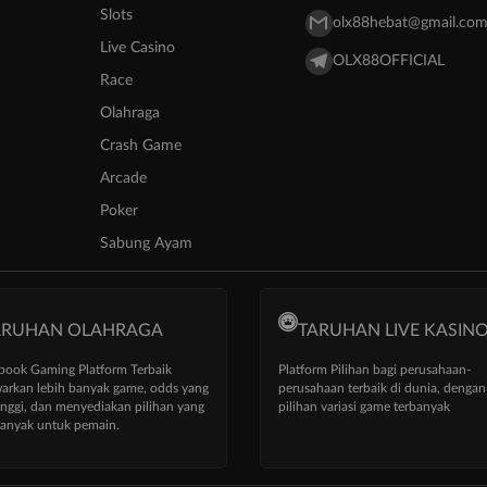
Slots
olx88hebat@gmail.co
Live Casino
OLX88OFFICIAL
Race
Olahraga
Crash Game
Arcade
Poker
Sabung Ayam
ARUHAN OLAHRAGA
TARUHAN LIVE KASIN
book Gaming Platform Terbaik
Platform Pilihan bagi perusahaan-
rkan lebih banyak game, odds yang
perusahaan terbaik di dunia, dengan
tinggi, dan menyediakan pilihan yang
pilihan variasi game terbanyak
banyak untuk pemain.