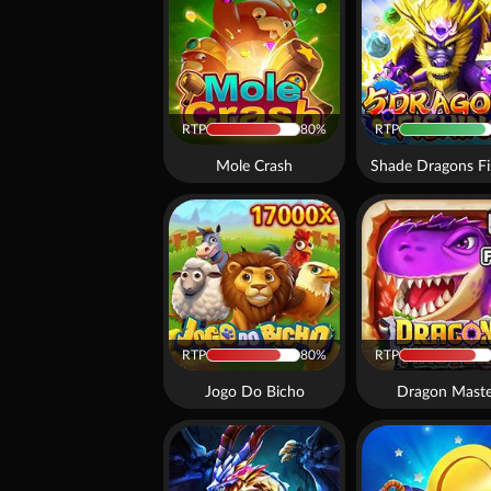
RTP
80%
RTP
Mole Crash
Shade Dragons Fi
RTP
80%
RTP
Jogo Do Bicho
Dragon Maste