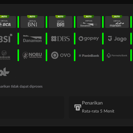
arikan tidak dapat diproses
Penarikan
Rata-rata 5 Menit