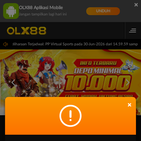
×
OLX88 Aplikasi Mobile
UNDUH
Jangan tampilkan lagi hari ini
Pemeliharaan Terjadwal: PP Virtual Sports pada 30-Jun-2026 dari 14.59.59 sampa
×
JACKPOT
PLAY