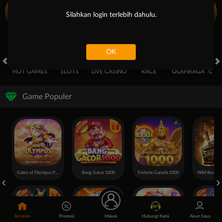
IDR
12,686,368,175
Silahkan login terlebih dahulu.
OK
HOT GAMES
SLOTS
LIVE CASINO
RACE
OLAHRAGA
CRA
Game Populer
Gates of Olympus POP
Bang Gacor 1000
Fortune Garuda 1000
Beranda
Promosi
Masuk
Hubungi Kami
Akun Saya